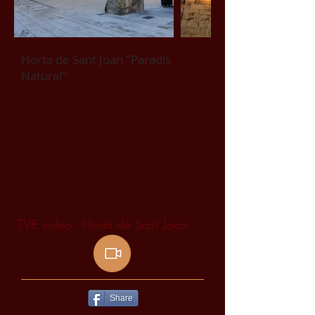
Horta de Sant Joan "Paradís
Natural"
TVE video - Horta de Sant Joan
Share