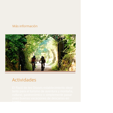
Pintoresco pueblo de origen medieval, rodeado de
viñedos y olivos milenarios. Fuente de inspiración
de Picasso Ubicado en una colina a los pies del
Parque Natural dels Ports.
Más información
Actividades
El Racó de les Grases establecimiento ideal
tanto para el turismo de aventura y montaña,
cultural, gastronómico o simplemente pasar
unas buenas vacaciones de descanso en
familia.
Más información